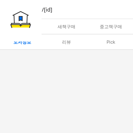
book/rent/[id]
대여
새책구매
중고책구매
도서정보
리뷰
Pick