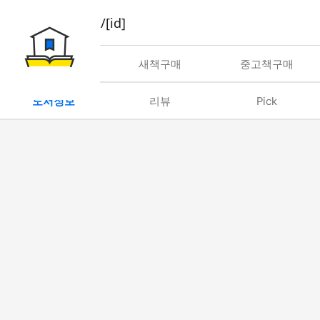
book/rent/[id]
대여
새책구매
중고책구매
도서정보
리뷰
Pick