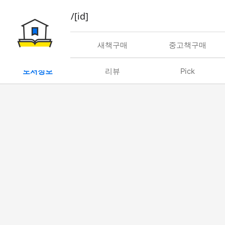
book/rent/[id]
대여
새책구매
중고책구매
도서정보
리뷰
Pick