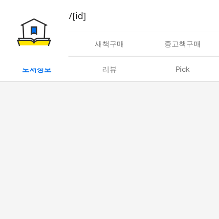
book/rent/[id]
대여
새책구매
중고책구매
도서정보
리뷰
Pick