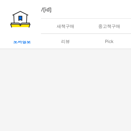
book/rent/[id]
대여
새책구매
중고책구매
도서정보
리뷰
Pick