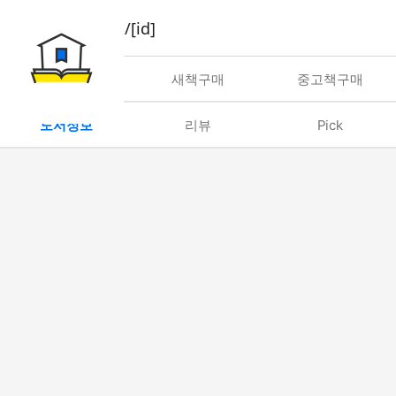
book/rent/[id]
대여
새책구매
중고책구매
도서정보
리뷰
Pick