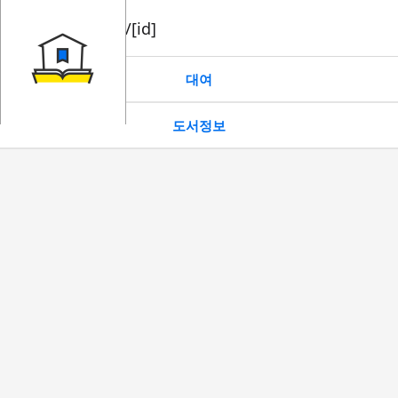
book/rent/[id]
대여
도서정보