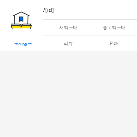
book/rent/[id]
대여
새책구매
중고책구매
도서정보
리뷰
Pick