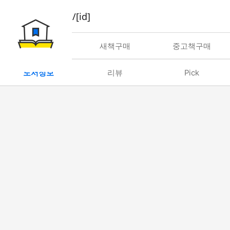
book/rent/[id]
대여
새책구매
중고책구매
도서정보
리뷰
Pick