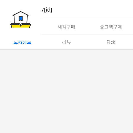
book/rent/[id]
대여
새책구매
중고책구매
도서정보
리뷰
Pick