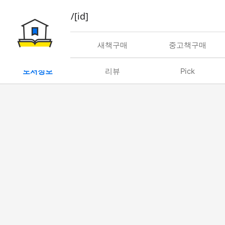
book/rent/[id]
대여
새책구매
중고책구매
도서정보
리뷰
Pick