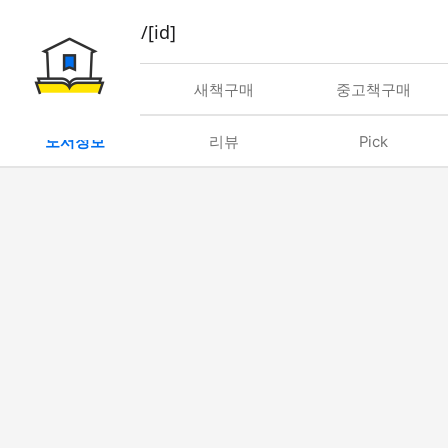
book/rent/[id]
대여
새책구매
중고책구매
도서정보
리뷰
Pick