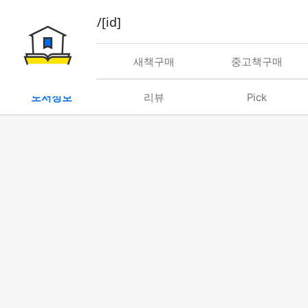
book/rent/[id]
대여
새책구매
중고책구매
도서정보
리뷰
Pick