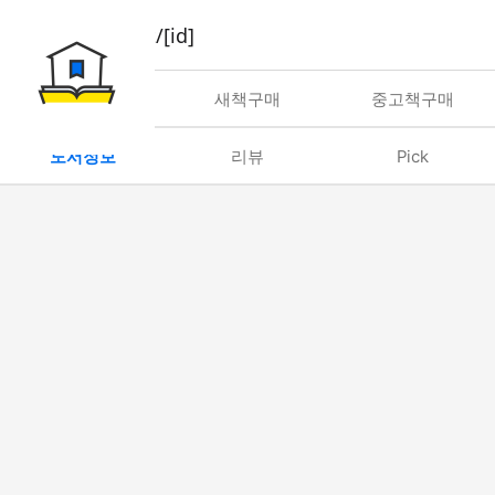
book/rent/[id]
대여
새책구매
중고책구매
도서정보
리뷰
Pick