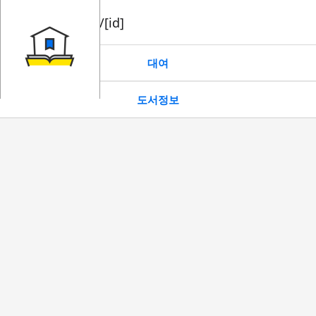
book/rent/[id]
대여
도서정보