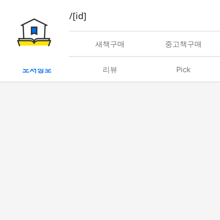
book/rent/[id]
대여
새책구매
중고책구매
도서정보
리뷰
Pick