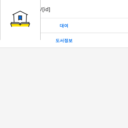
book/rent/[id]
대여
도서정보