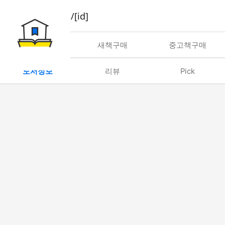
book/rent/[id]
대여
새책구매
중고책구매
도서정보
리뷰
Pick