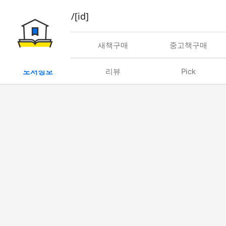
book/rent/[id]
대여
새책구매
중고책구매
도서정보
리뷰
Pick