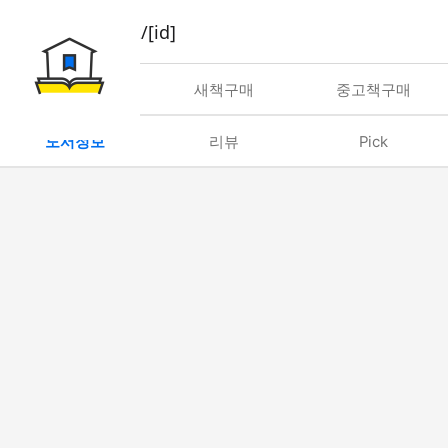
book/rent/[id]
대여
새책구매
중고책구매
도서정보
리뷰
Pick