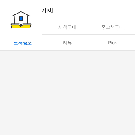
book/rent/[id]
대여
새책구매
중고책구매
도서정보
리뷰
Pick