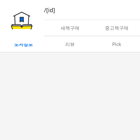
book/rent/[id]
대여
새책구매
중고책구매
도서정보
리뷰
Pick