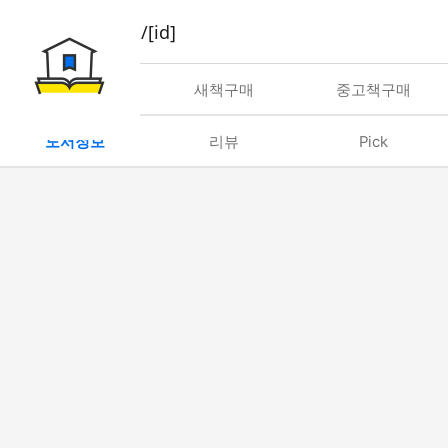
book/rent/[id]
대여
새책구매
중고책구매
도서정보
리뷰
Pick