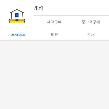
book/rent/[id]
대여
새책구매
중고책구매
도서정보
리뷰
Pick