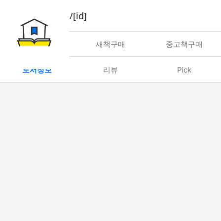
book/rent/[id]
대여
새책구매
중고책구매
도서정보
리뷰
Pick