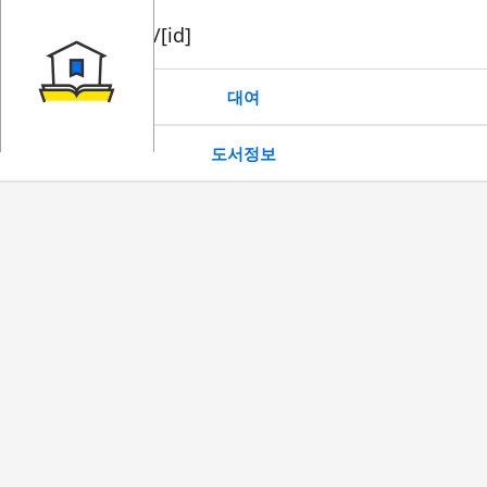
book/rent/[id]
대여
도서정보