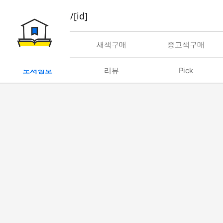
book/rent/[id]
대여
새책구매
중고책구매
도서정보
리뷰
Pick