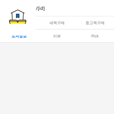
book/rent/[id]
대여
새책구매
중고책구매
도서정보
리뷰
Pick