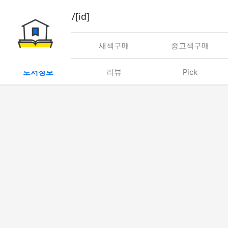
book/rent/[id]
대여
새책구매
중고책구매
도서정보
리뷰
Pick