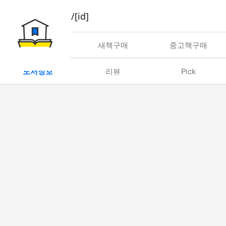
book/rent/[id]
대여
새책구매
중고책구매
도서정보
리뷰
Pick