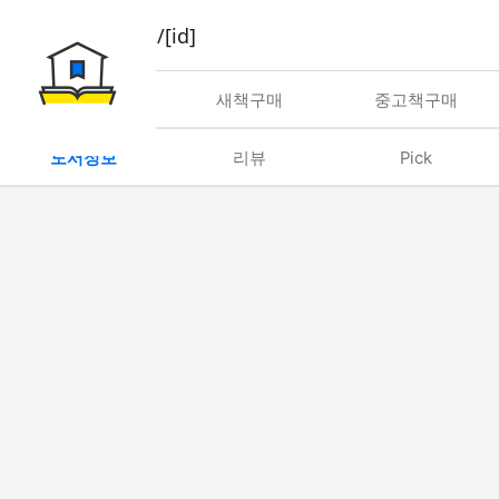
book/rent/[id]
대여
새책구매
중고책구매
도서정보
리뷰
Pick