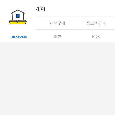
book/rent/[id]
대여
새책구매
중고책구매
도서정보
리뷰
Pick