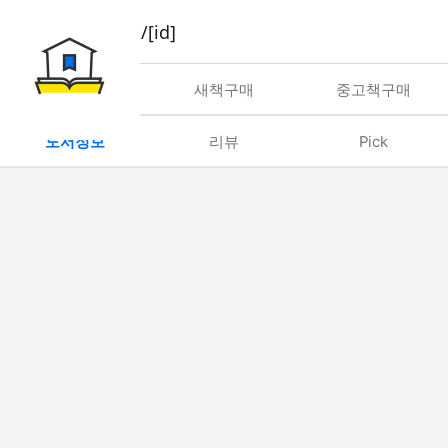
book/rent/[id]
대여
새책구매
중고책구매
도서정보
리뷰
Pick