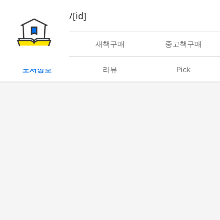
book/rent/[id]
대여
새책구매
중고책구매
도서정보
리뷰
Pick