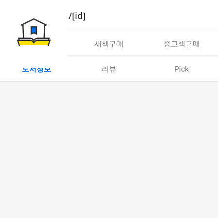
book/rent/[id]
대여
새책구매
중고책구매
도서정보
리뷰
Pick