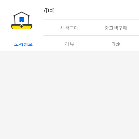
book/rent/[id]
대여
새책구매
중고책구매
도서정보
리뷰
Pick