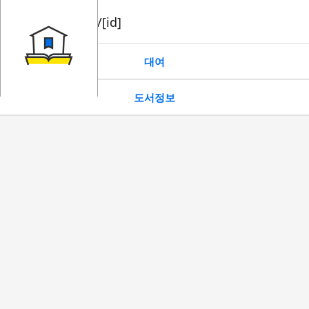
book/rent/[id]
대여
도서정보