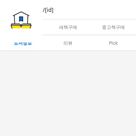
book/rent/[id]
대여
새책구매
중고책구매
도서정보
리뷰
Pick