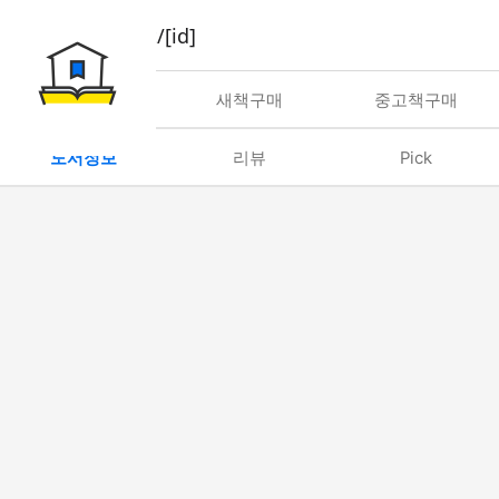
book/rent/[id]
대여
새책구매
중고책구매
도서정보
리뷰
Pick