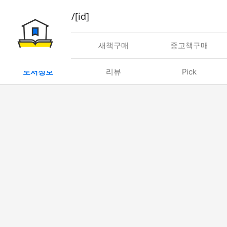
book/rent/[id]
대여
새책구매
중고책구매
도서정보
리뷰
Pick