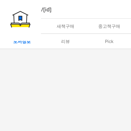
book/rent/[id]
대여
새책구매
중고책구매
도서정보
리뷰
Pick