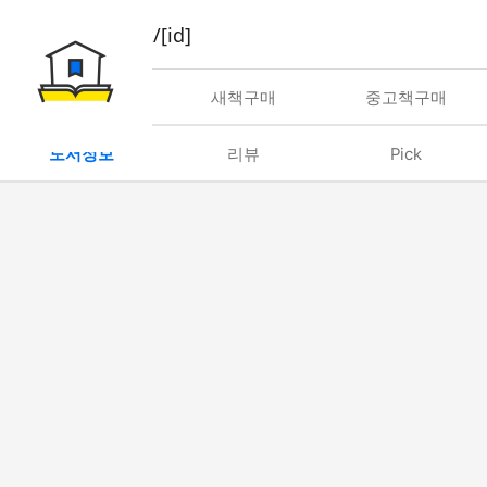
book/rent/[id]
대여
새책구매
중고책구매
도서정보
리뷰
Pick