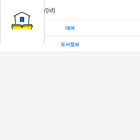
book/rent/[id]
대여
도서정보