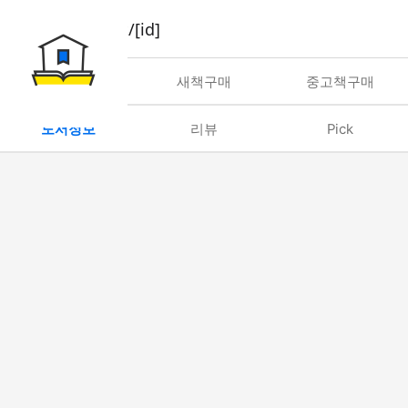
book/rent/[id]
대여
새책구매
중고책구매
도서정보
리뷰
Pick