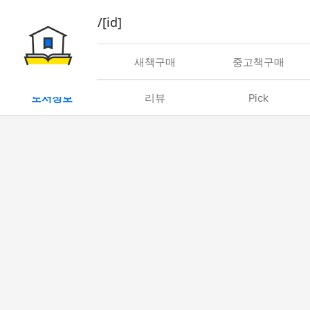
book/rent/[id]
대여
새책구매
중고책구매
도서정보
리뷰
Pick