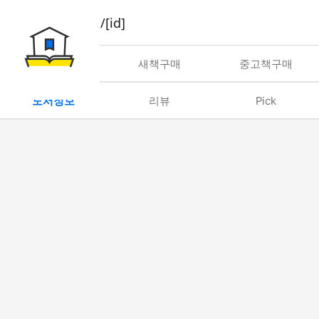
book/rent/[id]
대여
새책구매
중고책구매
도서정보
리뷰
Pick