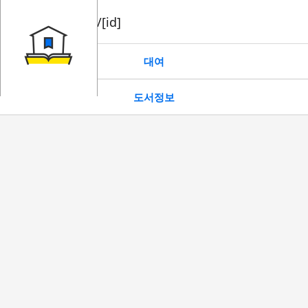
book/rent/[id]
대여
도서정보