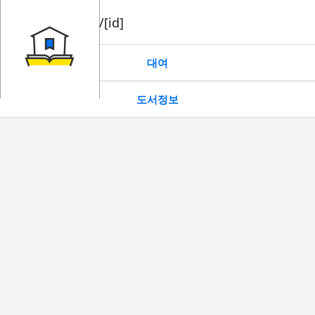
book/rent/[id]
대여
도서정보