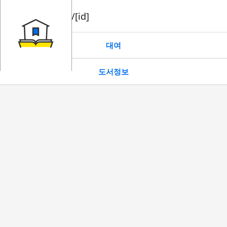
book/rent/[id]
대여
도서정보