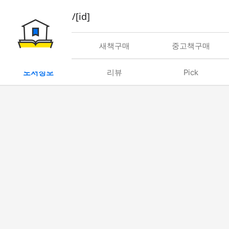
book/rent/[id]
대여
새책구매
중고책구매
도서정보
리뷰
Pick